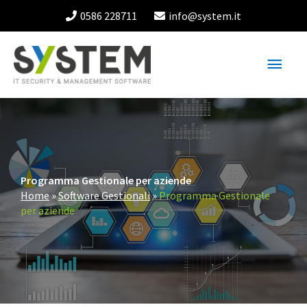
Vai
0586 228711
info@system.it
al
contenuto
Menu
princ
Programma Gestionale per aziende
Home
»
Software Gestionali
»
Programma Gestionale
per aziende