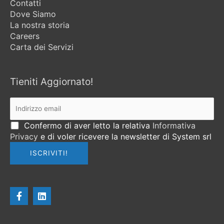
Contatti
Dove Siamo
La nostra storia
Careers
Carta dei Servizi
Tieniti Aggiornato!
Confermo di aver letto la relativa
Informativa
Privacy
e di voler ricevere la newsletter di System srl
F
L
a
i
c
n
e
k