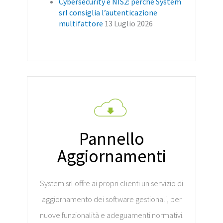
Cybersecurity e NIS2: perché System
srl consiglia l’autenticazione
multifattore
13 Luglio 2026
Pannello
Aggiornamenti
System srl offre ai propri clienti un servizio di
aggiornamento dei software gestionali, per
nuove funzionalità e adeguamenti normativi.