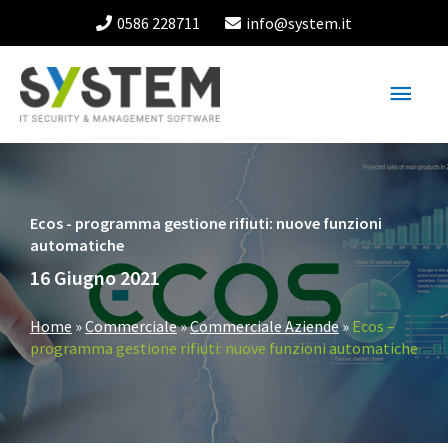
Vai
0586 228711
info@system.it
al
contenuto
Menu
princ
Ecos - programma gestione rifiuti: nuove funzioni
automatiche
16 Giugno 2021
Home
»
Commerciale
»
Commerciale Aziende
»
Ecos –
programma gestione rifiuti: nuove funzioni automatiche