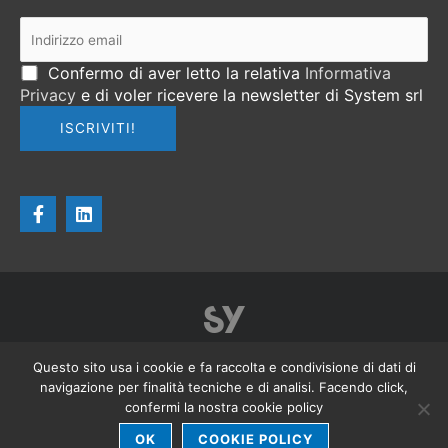
Confermo di aver letto la relativa
Informativa
Privacy
e di voler ricevere la newsletter di System srl
F
L
a
i
c
n
e
k
b
e
o
d
o
i
k
n
-
f
Homepage
Privacy Sito
Cookie Policy
Privacy per i Clienti
Questo sito usa i cookie e fa raccolta e condivisione di dati di
navigazione per finalità tecniche e di analisi. Facendo click,
Note Legali
confermi la nostra cookie policy
© Copyright 2026 - System srl - la riproduzione di testi e immagini è vietata.
OK
COOKIE POLICY