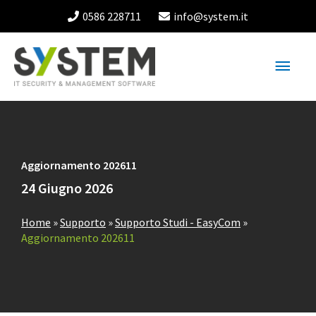
Vai
0586 228711
info@system.it
al
contenuto
Menu
princ
Aggiornamento 202611
24 Giugno 2026
Home
»
Supporto
»
Supporto Studi - EasyCom
»
Aggiornamento 202611