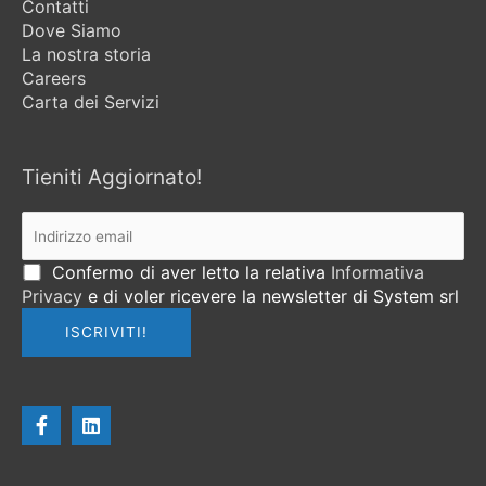
Contatti
Dove Siamo
La nostra storia
Careers
Carta dei Servizi
Tieniti Aggiornato!
Confermo di aver letto la relativa
Informativa
Privacy
e di voler ricevere la newsletter di System srl
F
L
a
i
c
n
e
k