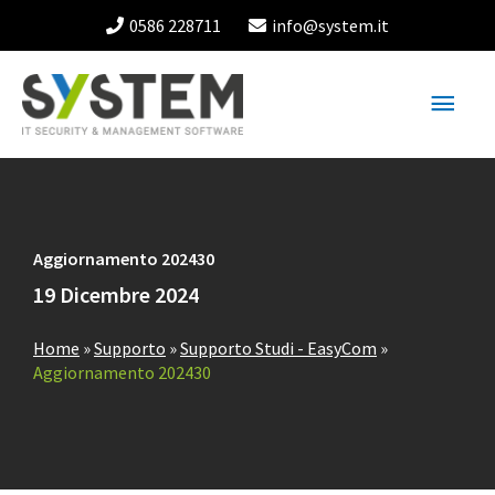
Vai
0586 228711
info@system.it
al
contenuto
Menu
princ
Aggiornamento 202430
19 Dicembre 2024
Home
»
Supporto
»
Supporto Studi - EasyCom
»
Aggiornamento 202430