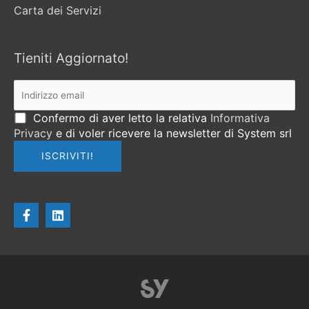
Carta dei Servizi
Tieniti Aggiornato!
Confermo di aver letto la relativa
Informativa
Privacy
e di voler ricevere la newsletter di System srl
F
L
a
i
c
n
e
k
b
e
o
d
o
i
k
n
-