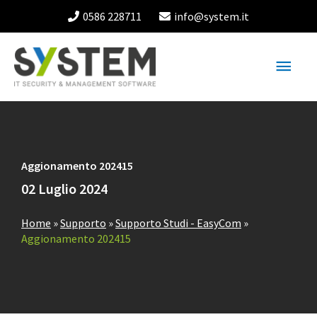
Vai
0586 228711
info@system.it
al
contenuto
Menu
princ
Aggionamento 202415
02 Luglio 2024
Home
»
Supporto
»
Supporto Studi - EasyCom
»
Aggionamento 202415