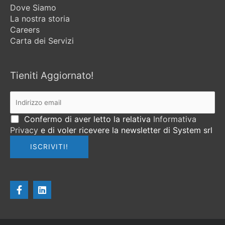
Dove Siamo
La nostra storia
Careers
Carta dei Servizi
Tieniti Aggiornato!
Confermo di aver letto la relativa
Informativa
Privacy
e di voler ricevere la newsletter di System srl
F
L
a
i
c
n
e
k
b
e