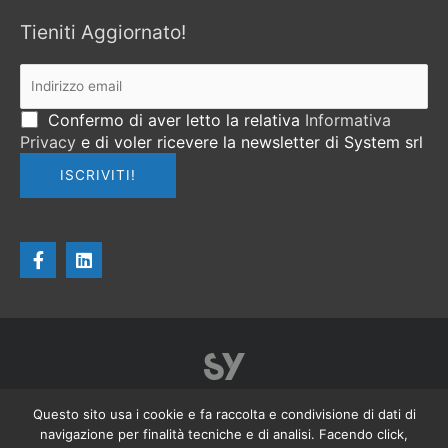
Tieniti Aggiornato!
Confermo di aver letto la relativa
Informativa
Privacy
e di voler ricevere la newsletter di System srl
F
L
a
i
c
n
e
k
b
e
o
d
o
i
k
n
-
f
Homepage
Privacy Sito
Cookie Policy
Privacy per i Clienti
Questo sito usa i cookie e fa raccolta e condivisione di dati di
navigazione per finalità tecniche e di analisi. Facendo click,
Note Legali