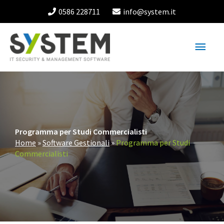
Vai
0586 228711
info@system.it
al
contenuto
Menu
princ
Programma per Studi Commercialisti
Home
»
Software Gestionali
»
Programma per Studi
Commercialisti