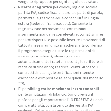
vengono riproposte per ogni singolo operatore.
Ricerca anagrafica
per codice, ragione sociale,
partita IVA, codice fiscale, parola e parte di parola;
permette la gestione della contabilità in lingua
estera (tedesco, francese, ecc.). Consente la
registrazione dei movimenti con minimi
inserimenti manuali e con elevati automatismi (es:
per i corrispettivi è possibile inserire i movimenti di
tutto il mese in un’unica maschera; alla conferma
il programma esegue tutte le registrazioni di
incasso giornaliero); rileva e gestisce
automaticamente i ratei e i risconti, le scritture di
rettifica di fine anno; gestisce i centri di costo, i
contratti di leasing, le certificazioni ritenute
d’acconto e d’imposta e relativi quadri del modello
770.
E’ possibile
gestire movimenti extra contabili
per le simulazioni di bilancio. Sono previsti il
plafond per gli esportatori e l’INTRASTAT. Aziende
con più attività, con la tenuta dei registri IVA
sezionali. Calcolo automatico della ventilazione.