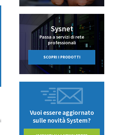
Sysnet
Passa a servizi di rete
professionali
SCOPRI I PRODOTTI
Vuoi essere aggiornato
sulle novità System?
i