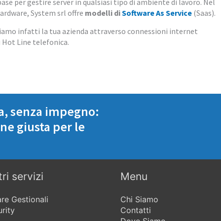
ase per gestire server in qualsiasi tipo di ambiente di lavoro. Nel
hardware, System srl offre
modelli di
Software As Service
(Saas).
stiamo infatti la tua azienda attraverso connessioni internet
 Hot Line telefonica.
za, senza impegno:
one giusta per le
tri servizi
Menu
re Gestionali
Chi Siamo
urity
Contatti