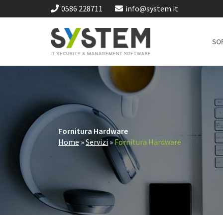
Vai
0586 228711
info@system.it
al
contenuto
SO
Fornitura Hardware
Home
»
Servizi
»
Fornitura Hardware