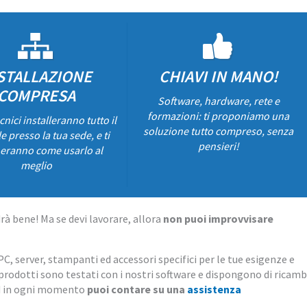
STALLAZIONE
CHIAVI IN MANO!
COMPRESA
Software, hardware, rete e
formazioni: ti proponiamo una
ecnici installeranno tutto il
soluzione tutto compreso, senza
e presso la tua sede, e ti
pensieri!
eranno come usarlo al
meglio
rà bene! Ma se devi lavorare, allora
non puoi improvvisare
PC, server, stampanti ed accessori specifici per le tue esigenze e
i prodotti sono testati con i nostri software e dispongono di ricamb
Ed in ogni momento
puoi contare su una
assistenza