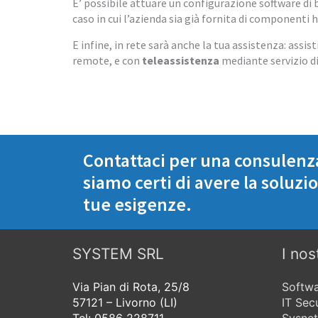
E’ possibile attuare un configurazione software di b
caso in cui l’azienda sia già fornita di componenti 
E infine, in rete sarà anche la tua assistenza: assi
remote, e con
teleassistenza
mediante servizio di
Contattaci per una consulen
siamo certi di avere la soluzi
tue esigenze.
SYSTEM SRL
I nos
Via Pian di Rota, 25/8
Softwa
57121 – Livorno (LI)
IT Sec