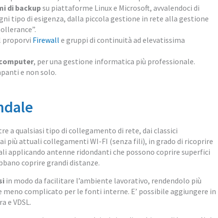
mi di backup
su piattaforme Linux e Microsoft, avvalendoci di
ni tipo di esigenza, dalla piccola gestione in rete alla gestione
ollerance”.
l proporvi
Firewall
e gruppi di continuità ad elevatissima
l computer
, per una gestione informatica più professionale.
panti e non solo.
endale
re a qualsiasi tipo di collegamento di rete, dai classici
ai più attuali collegamenti WI-FI (senza fili), in grado di ricoprire
iali applicando antenne ridondanti che possono coprire superfici
ebbano coprire grandi distanze.
si
in modo da facilitare l’ambiente lavorativo, rendendolo più
e e meno complicato per le fonti interne. E’ possibile aggiungere in
bra e VDSL.