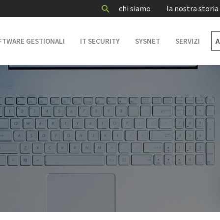
Cerca
chi siamo
la nostra storia
FTWARE GESTIONALI
IT SECURITY
SYSNET
SERVIZI
A