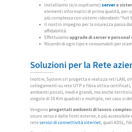
Installiamo (e/o ospitiamo)
server
e siste
elementi informatici di prima qualità, per og
più complessa con sistemi ridondanti “full t
Il nostro impegno per la sicurezza passa da
affidabilità.
Effettuiamo
upgrade di server e persona
Ricambi di ogni tipo e consumabili per stam
Soluzioni per la Rete azi
Inoltre, System srl progetta e realizza reti LAN, olt
collegamenti su rete UTP e fibra ottica certificati, 
ambienti piccoli, medi e grandi, ma anche territor
singole di 10 Km quadrati o multiple, nel caso si d
Vengono
progettati ambienti di lavoro comples
sicuro verso e dalle fonti esterne, e più accessibil
rete
servizi di connettività internet
, quali ADSL, fi