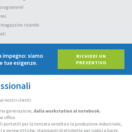
i programmi!
esi
o magazzino ricambi
ati
za impegno: siamo
RICHIEDI UN
le tue esigenze.
PREVENTIVO
ssionali
 nostri clienti:
tima generazione,
dalla workstation al notebook.
e office.
i portatili per la tentata vendita e la produzione industriale,
i e penne ottiche, stampanti di etichette per codici a barre.