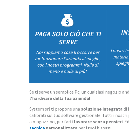
IN
PAGA SOLO CIÒ CHE TI
SERVE
I nostri t
Noi sappiamo cosa ti occorre per
material
far funzionare l'azienda al meglio,
spiegh
con i nostri programmi. Nulla di
meno e nulla di più!
Se ti serve un semplice Pc, un qualsiasi negozio and
l'hardware della tua azienda!
System srl ti propone una
soluzione integrata
di 
calibrati sul tuo software gestionale. Tutti i nostr
a magazzino, per farti
lavorare senza pensieri
. 
tecnica
personalizzata
per i tuoi bisogni.