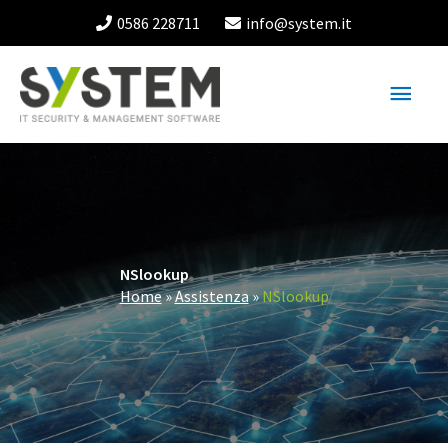
Vai
0586 228711
info@system.it
al
contenuto
Menu
princ
NSlookup
Home
»
Assistenza
»
NSlookup