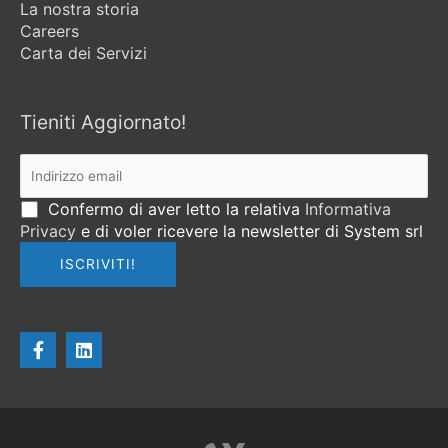
La nostra storia
Careers
Carta dei Servizi
Tieniti Aggiornato!
Confermo di aver letto la relativa
Informativa
Privacy
e di voler ricevere la newsletter di System srl
F
L
a
i
c
n
e
k
b
e
o
d
o
i