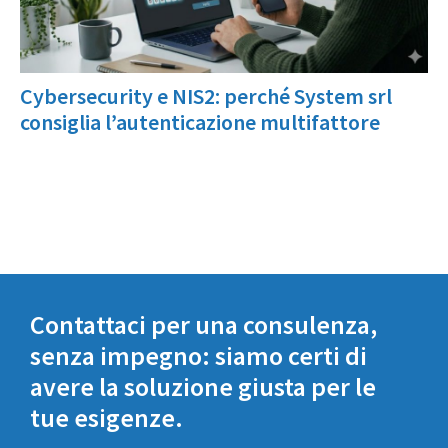
Cybersecurity e NIS2: perché System srl
consiglia l’autenticazione multifattore
Contattaci per una consulenza,
senza impegno: siamo certi di
avere la soluzione giusta per le
tue esigenze.