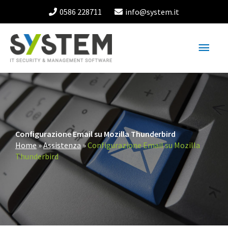
Vai
0586 228711
info@system.it
al
contenuto
Menu
princ
Configurazione Email su Mozilla Thunderbird
Home
»
Assistenza
»
Configurazione Email su Mozilla
Thunderbird