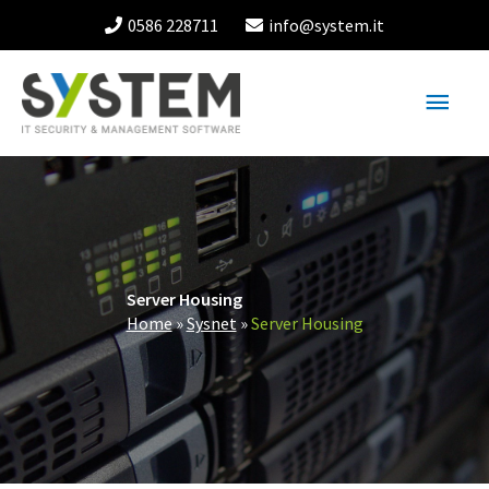
Vai
0586 228711
info@system.it
al
contenuto
Menu
princ
Server Housing
Home
»
Sysnet
»
Server Housing