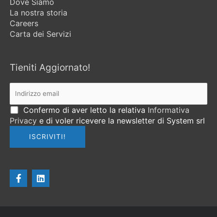
Dove Siamo
La nostra storia
Careers
Carta dei Servizi
Tieniti Aggiornato!
Confermo di aver letto la relativa
Informativa
Privacy
e di voler ricevere la newsletter di System srl
F
L
a
i
c
n
e
k
b
e
o
d